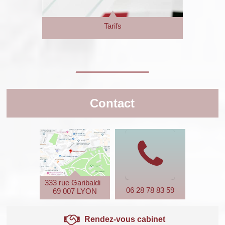
Tarifs
Contact
333 rue Garibaldi
06 28 78 83 59
69 007 LYON
Rendez-vous cabinet